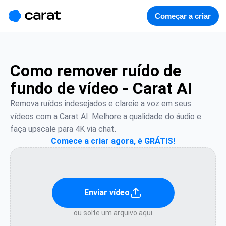
홈
미니에이전트
무료 이미지
모델
생성
소개
Começar a criar
Como remover ruído de
fundo de vídeo - Carat AI
Remova ruídos indesejados e clareie a voz em seus 
vídeos com a Carat AI. Melhore a qualidade do áudio e 
faça upscale para 4K via chat.
Comece a criar agora, é GRÁTIS!
Enviar vídeo
ou solte um arquivo aqui