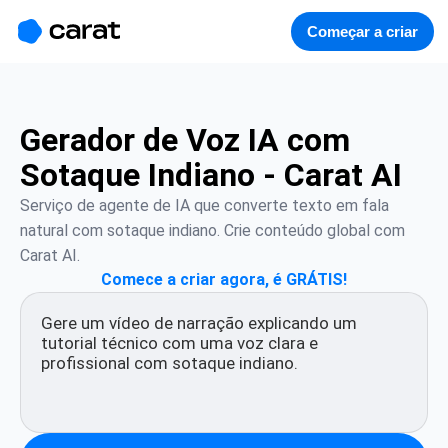
홈
미니에이전트
무료 이미지
모델
생성
소개
Começar a criar
Gerador de Voz IA com
Sotaque Indiano - Carat AI
Serviço de agente de IA que converte texto em fala 
natural com sotaque indiano. Crie conteúdo global com 
Carat AI.
Comece a criar agora, é GRÁTIS!