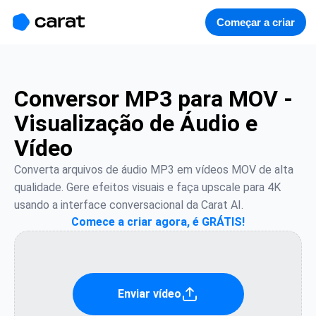
홈
미니에이전트
무료 이미지
모델
생성
소개
Começar a criar
Conversor MP3 para MOV -
Visualização de Áudio e
Vídeo
Converta arquivos de áudio MP3 em vídeos MOV de alta 
qualidade. Gere efeitos visuais e faça upscale para 4K 
usando a interface conversacional da Carat AI.
Comece a criar agora, é GRÁTIS!
Enviar vídeo