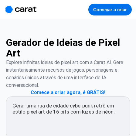
홈
미니에이전트
무료 이미지
모델
생성
소개
Começar a criar
Gerador de Ideias de Pixel
Art
Explore infinitas ideias de pixel art com a Carat AI. Gere 
instantaneamente recursos de jogos, personagens e 
cenários únicos através de uma interface de IA 
conversacional.
Comece a criar agora, é GRÁTIS!