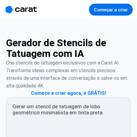
홈
미니에이전트
무료 이미지
모델
생성
소개
Começar a criar
Gerador de Stencils de
Tatuagem com IA
Crie stencils de tatuagem exclusivos com a Carat AI. 
Transforme ideias complexas em stencils precisos 
através de uma interface de conversação e salve-os em 
alta qualidade 4K.
Comece a criar agora, é GRÁTIS!