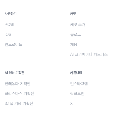
사용하기
캐럿
PC웹
캐럿 소개
iOS
블로그
안드로이드
채용
AI 크리에이터 파트너스
AI 영상 기획전
커뮤니티
전래동화 기획전
인스타그램
크리스마스 기획전
링크드인
3.1절 기념 기획전
X