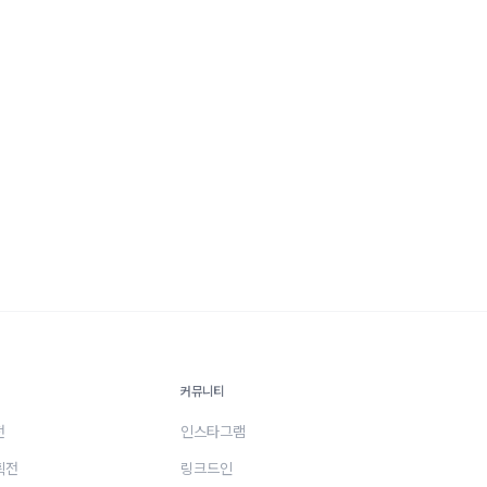
커뮤니티
전
인스타그램
획전
링크드인