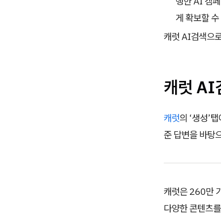
행한 AI 캠
게 확보할 수
캐럿 AI검색으로
캐럿 A
캐럿
의 ‘생성’
준 답변을 바탕으
캐럿은 260만
다양한 콘텐츠를