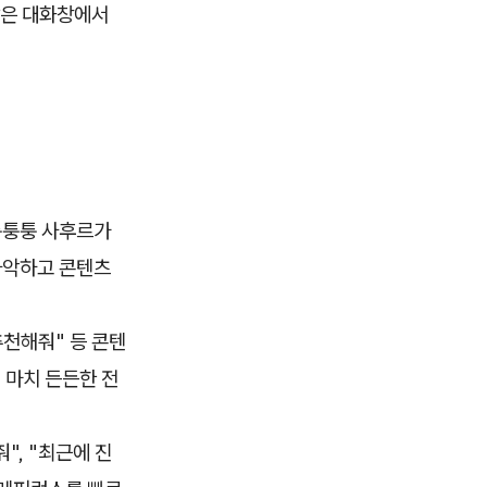
같은 대화창에서
퉁퉁퉁퉁 사후르가
 파악하고 콘텐츠
추천해줘" 등 콘텐
 마치 든든한 전
", "최근에 진