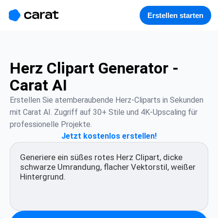
홈
미니에이전트
무료 이미지
모델
생성
소개
Erstellen starten
Herz Clipart Generator -
Carat AI
Erstellen Sie atemberaubende Herz-Cliparts in Sekunden 
mit Carat AI. Zugriff auf 30+ Stile und 4K-Upscaling für 
professionelle Projekte.
Jetzt kostenlos erstellen!