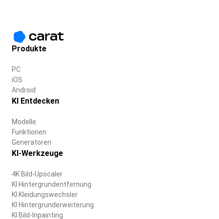
Produkte
PC
iOS
Android
KI Entdecken
Modelle
Funktionen
Generatoren
KI-Werkzeuge
4K Bild-Upscaler
KI Hintergrundentfernung
KI Kleidungswechsler
KI Hintergrunderweiterung
KI Bild-Inpainting