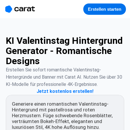
홈
미니에이전트
무료 이미지
모델
생성
소개
Erstellen starten
KI Valentinstag Hintergrund
Generator - Romantische
Designs
Erstellen Sie sofort romantische Valentinstag-
Hintergründe und Banner mit Carat AI. Nutzen Sie über 30 
KI-Modelle für professionelle 4K-Ergebnisse.
Jetzt kostenlos erstellen!