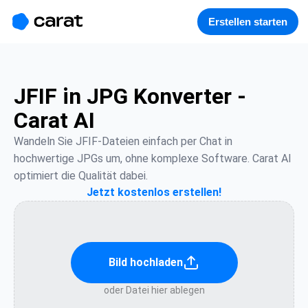
홈
미니에이전트
무료 이미지
모델
생성
소개
Erstellen starten
JFIF in JPG Konverter -
Carat AI
Wandeln Sie JFIF-Dateien einfach per Chat in 
hochwertige JPGs um, ohne komplexe Software. Carat AI 
optimiert die Qualität dabei.
Jetzt kostenlos erstellen!
Bild hochladen
oder Datei hier ablegen