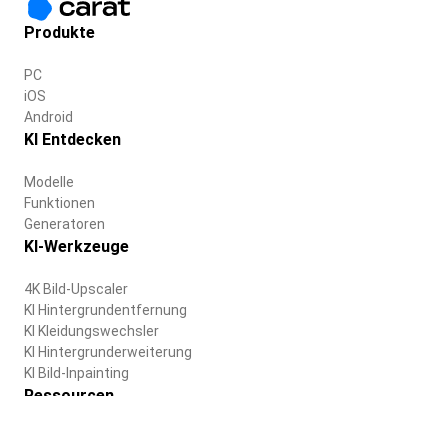
Produkte
PC
iOS
Android
KI Entdecken
Modelle
Funktionen
Generatoren
KI-Werkzeuge
4K Bild-Upscaler
KI Hintergrundentfernung
KI Kleidungswechsler
KI Hintergrunderweiterung
KI Bild-Inpainting
Ressourcen
Blog