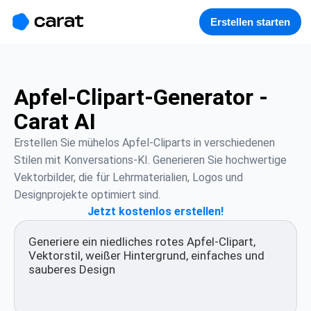
홈
미니에이전트
무료 이미지
모델
생성
소개
Erstellen starten
Apfel-Clipart-Generator -
Carat AI
Erstellen Sie mühelos Apfel-Cliparts in verschiedenen 
Stilen mit Konversations-KI. Generieren Sie hochwertige 
Vektorbilder, die für Lehrmaterialien, Logos und 
Designprojekte optimiert sind.
Jetzt kostenlos erstellen!