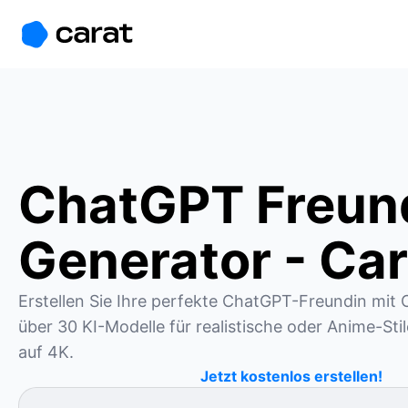
홈
미니에이전트
무료 이미지
모델
생성
소개
ChatGPT Freun
Generator - Car
Erstellen Sie Ihre perfekte ChatGPT-Freundin mit C
über 30 KI-Modelle für realistische oder Anime-Stile
auf 4K.
Jetzt kostenlos erstellen!