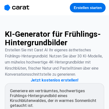
홈
미니에이전트
무료 이미지
모델
생성
소개
Erstellen starten
KI-Generator für Frühlings-
Hintergrundbilder
Erstellen Sie mit Carat AI Ihr eigenes ästhetisches 
Frühlings-Hintergrundbild. Nutzen Sie über 30 KI-Modelle, 
um mühelos hochwertige 4K-Hintergrundbilder mit 
Kirschblüten, frischer Natur und Pastelltönen über eine 
Konversationsschnittstelle zu generieren.
Jetzt kostenlos erstellen!