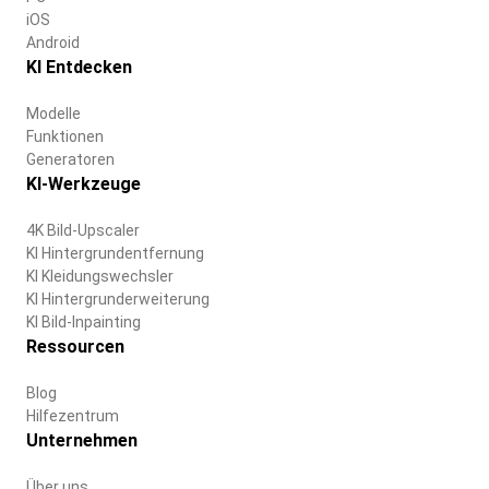
iOS
Android
KI Entdecken
Modelle
Funktionen
Generatoren
KI-Werkzeuge
4K Bild-Upscaler
KI Hintergrundentfernung
KI Kleidungswechsler
KI Hintergrunderweiterung
KI Bild-Inpainting
Ressourcen
Blog
Hilfezentrum
Unternehmen
Über uns