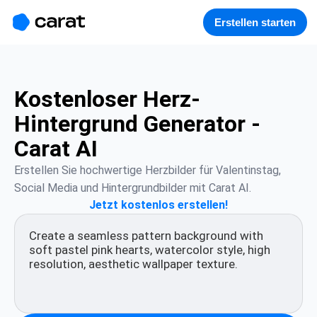
홈
미니에이전트
무료 이미지
모델
생성
소개
Erstellen starten
Kostenloser Herz-
Hintergrund Generator -
Carat AI
Erstellen Sie hochwertige Herzbilder für Valentinstag, 
Social Media und Hintergrundbilder mit Carat AI.
Jetzt kostenlos erstellen!