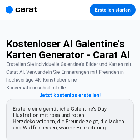
홈
미니에이전트
무료 이미지
모델
생성
소개
Erstellen starten
Kostenloser AI Galentine's
Karten Generator - Carat AI
Erstellen Sie individuelle Galentine's Bilder und Karten mit 
Carat AI. Verwandeln Sie Erinnerungen mit Freunden in 
hochwertige 4K-Kunst über eine 
Konversationsschnittstelle.
Jetzt kostenlos erstellen!