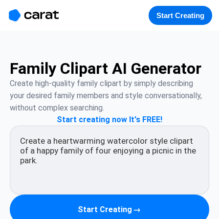
홈
미니에이전트
무료 이미지
모델
생성
소개
Start Creating
Family Clipart AI Generator
Create high-quality family clipart by simply describing 
your desired family members and style conversationally, 
without complex searching.
Start creating now It's FREE!
Start Creating
→