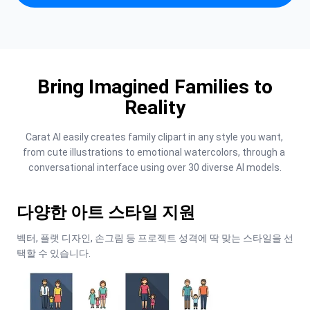
Bring Imagined Families to
Reality
Carat AI easily creates family clipart in any style you want, 
from cute illustrations to emotional watercolors, through a 
conversational interface using over 30 diverse AI models.
다양한 아트 스타일 지원
벡터, 플랫 디자인, 손그림 등 프로젝트 성격에 딱 맞는 스타일을 선
택할 수 있습니다.