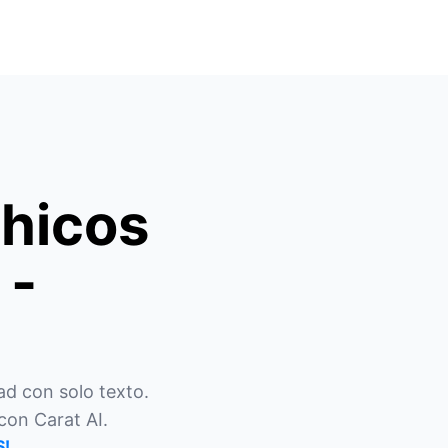
hicos
 -
d con solo texto. 
con Carat AI.
S!