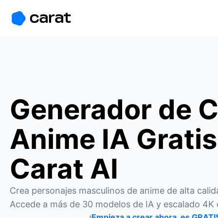
홈
미니에이전트
무료 이미지
모델
생성
소개
Generador de C
Anime IA Gratis
Carat AI
Crea personajes masculinos de anime de alta calida
Accede a más de 30 modelos de IA y escalado 4K 
¡Empieza a crear ahora, es GRATI