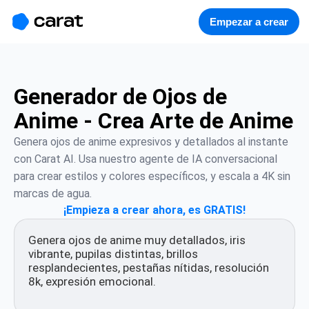
홈
미니에이전트
무료 이미지
모델
생성
소개
Empezar a crear
Generador de Ojos de
Anime - Crea Arte de Anime
Genera ojos de anime expresivos y detallados al instante 
con Carat AI. Usa nuestro agente de IA conversacional 
para crear estilos y colores específicos, y escala a 4K sin 
marcas de agua.
¡Empieza a crear ahora, es GRATIS!