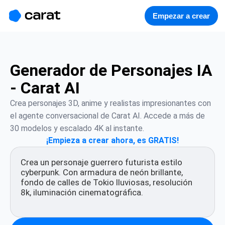
홈
미니에이전트
무료 이미지
모델
생성
소개
Empezar a crear
Generador de Personajes IA
- Carat AI
Crea personajes 3D, anime y realistas impresionantes con 
el agente conversacional de Carat AI. Accede a más de 
30 modelos y escalado 4K al instante.
¡Empieza a crear ahora, es GRATIS!