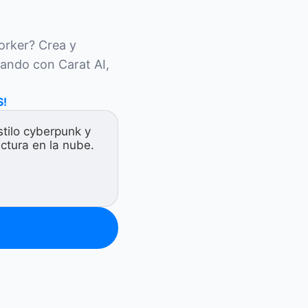
rker? Crea y 
ando con Carat AI, 
S!