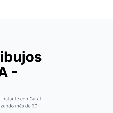
ibujos
A -
 instante con Carat 
ilizando más de 30 