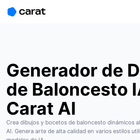
홈
미니에이전트
무료 이미지
모델
생성
소개
Generador de D
de Baloncesto I
Carat AI
Crea dibujos y bocetos de baloncesto dinámicos al
AI. Genera arte de alta calidad en varios estilos ut
modelos de IA.