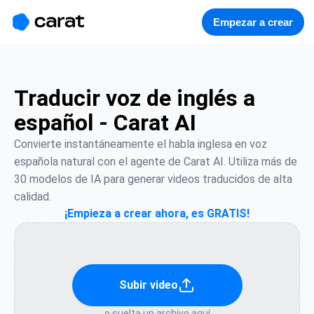
홈
미니에이전트
무료 이미지
모델
생성
소개
Empezar a crear
Traducir voz de inglés a
español - Carat AI
Convierte instantáneamente el habla inglesa en voz 
española natural con el agente de Carat AI. Utiliza más de 
30 modelos de IA para generar videos traducidos de alta 
calidad.
¡Empieza a crear ahora, es GRATIS!
Subir video
o suelta un archivo aquí