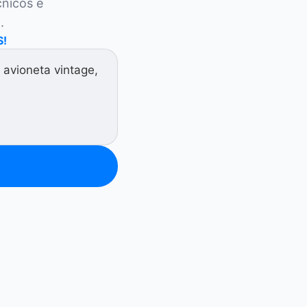
nicos e 
.
S!