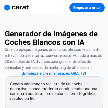
홈
미니에이전트
무료 이미지
모델
생성
소개
Empezar a crear
Generador de Imágenes de
Coches Blancos con IA
Crea complejas imágenes de coches blancos fácilmente 
a través de una interfaz conversacional. Accede a más de 
30 modelos de IA diversos para generar diseños de 
vehículos y materiales de marketing de alta calidad.
¡Empieza a crear ahora, es GRATIS!