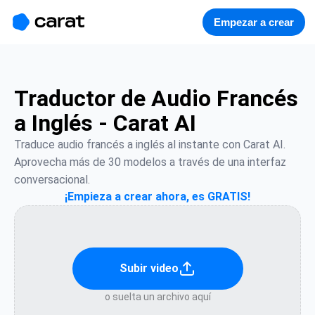
홈
미니에이전트
무료 이미지
모델
생성
소개
Empezar a crear
Traductor de Audio Francés
a Inglés - Carat AI
Traduce audio francés a inglés al instante con Carat AI. 
Aprovecha más de 30 modelos a través de una interfaz 
conversacional.
¡Empieza a crear ahora, es GRATIS!
Subir video
o suelta un archivo aquí