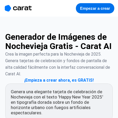
홈
미니에이전트
무료 이미지
모델
생성
소개
Empezar a crear
Generador de Imágenes de
Nochevieja Gratis - Carat AI
Crea la imagen perfecta para la Nochevieja de 2025. 
Genera tarjetas de celebración y fondos de pantalla de 
alta calidad fácilmente con la interfaz conversacional de 
Carat AI.
¡Empieza a crear ahora, es GRATIS!