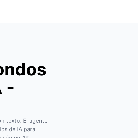
ondos
 -
n texto. El agente 
os de IA para 
ución en 4K.