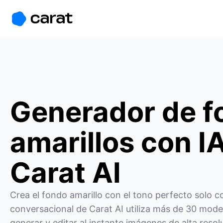
홈
미니에이전트
무료 이미지
모델
생성
소개
Generador de f
amarillos con IA
Carat AI
Crea el fondo amarillo con el tono perfecto solo co
conversacional de Carat AI utiliza más de 30 model
generar y editar al instante imágenes de alta resol