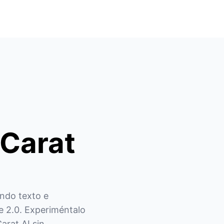
 Carat
ndo texto e 
e 2.0. Experiméntalo 
rat AI sin 