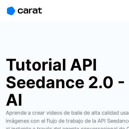
홈
미니에이전트
무료 이미지
모델
생성
소개
Tutorial API
Seedance 2.0 -
AI
Aprende a crear videos de baile de alta calidad usa
imágenes con el flujo de trabajo de la API Seedanc
al instante a través del agente conversacional de Ca