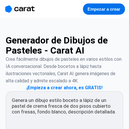
홈
미니에이전트
무료 이미지
모델
생성
소개
Empezar a crear
Generador de Dibujos de
Pasteles - Carat AI
Crea fácilmente dibujos de pasteles en varios estilos con 
IA conversacional. Desde bocetos a lápiz hasta 
ilustraciones vectoriales, Carat AI genera imágenes de 
alta calidad y admite escalado a 4K.
¡Empieza a crear ahora, es GRATIS!