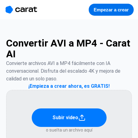
홈
미니에이전트
무료 이미지
모델
생성
소개
Empezar a crear
Convertir AVI a MP4 - Carat
AI
Convierte archivos AVI a MP4 fácilmente con IA 
conversacional. Disfruta del escalado 4K y mejora de 
calidad en un solo paso.
¡Empieza a crear ahora, es GRATIS!
Subir video
o suelta un archivo aquí