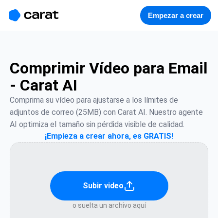
홈
미니에이전트
무료 이미지
모델
생성
소개
Empezar a crear
Comprimir Vídeo para Email
- Carat AI
Comprima su vídeo para ajustarse a los límites de 
adjuntos de correo (25MB) con Carat AI. Nuestro agente 
AI optimiza el tamaño sin pérdida visible de calidad.
¡Empieza a crear ahora, es GRATIS!
Subir video
o suelta un archivo aquí