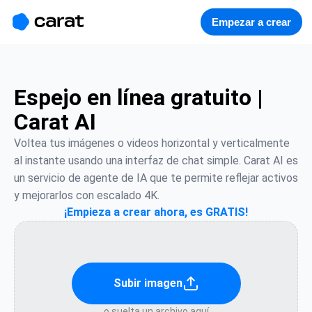
홈
미니에이전트
무료 이미지
모델
생성
소개
Empezar a crear
Espejo en línea gratuito |
Carat AI
Voltea tus imágenes o videos horizontal y verticalmente 
al instante usando una interfaz de chat simple. Carat AI es 
un servicio de agente de IA que te permite reflejar activos 
y mejorarlos con escalado 4K.
¡Empieza a crear ahora, es GRATIS!
Subir imagen
o suelta un archivo aquí