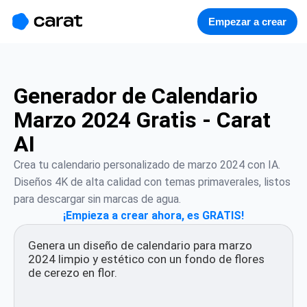
홈
미니에이전트
무료 이미지
모델
생성
소개
Empezar a crear
Generador de Calendario
Marzo 2024 Gratis - Carat
AI
Crea tu calendario personalizado de marzo 2024 con IA. 
Diseños 4K de alta calidad con temas primaverales, listos 
para descargar sin marcas de agua.
¡Empieza a crear ahora, es GRATIS!