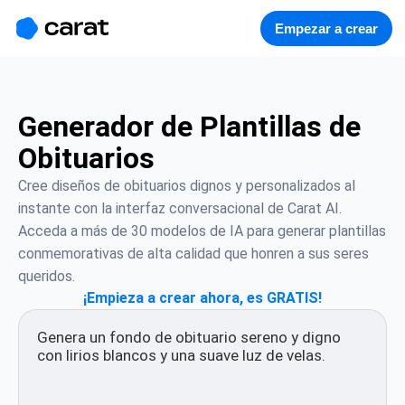
홈
미니에이전트
무료 이미지
모델
생성
소개
Empezar a crear
Generador de Plantillas de
Obituarios
Cree diseños de obituarios dignos y personalizados al 
instante con la interfaz conversacional de Carat AI. 
Acceda a más de 30 modelos de IA para generar plantillas 
conmemorativas de alta calidad que honren a sus seres 
queridos.
¡Empieza a crear ahora, es GRATIS!