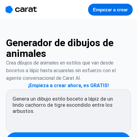
홈
미니에이전트
무료 이미지
모델
생성
소개
Empezar a crear
Generador de dibujos de
animales
Crea dibujos de animales en estilos que van desde 
bocetos a lápiz hasta acuarelas sin esfuerzo con el 
agente conversacional de Carat AI.
¡Empieza a crear ahora, es GRATIS!