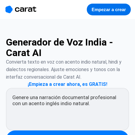
홈
미니에이전트
무료 이미지
모델
생성
소개
Empezar a crear
Generador de Voz India -
Carat AI
Convierta texto en voz con acento indio natural, hindi y 
dialectos regionales. Ajuste emociones y tonos con la 
interfaz conversacional de Carat AI.
¡Empieza a crear ahora, es GRATIS!