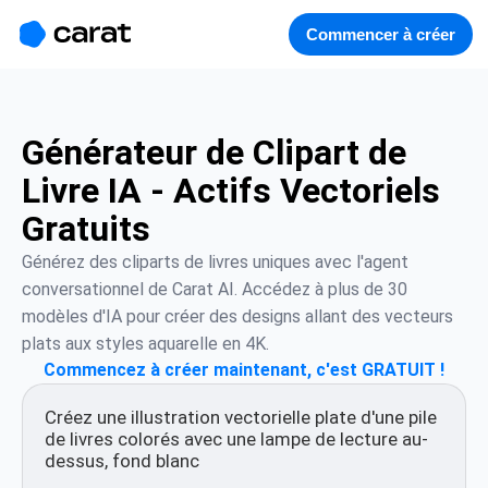
홈
미니에이전트
무료 이미지
모델
생성
소개
Commencer à créer
Générateur de Clipart de
Livre IA - Actifs Vectoriels
Gratuits
Générez des cliparts de livres uniques avec l'agent 
conversationnel de Carat AI. Accédez à plus de 30 
modèles d'IA pour créer des designs allant des vecteurs 
plats aux styles aquarelle en 4K.
Commencez à créer maintenant, c'est GRATUIT !