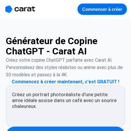
홈
미니에이전트
무료 이미지
모델
생성
소개
Commencer à créer
Générateur de Copine
ChatGPT - Carat AI
Créez votre copine ChatGPT parfaite avec Carat AI. 
Personnalisez des styles réalistes ou anime avec plus de 
30 modèles et passez à la 4K.
Commencez à créer maintenant, c'est GRATUIT !