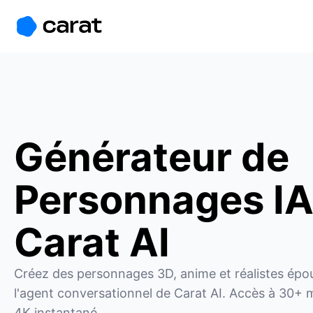
홈
미니에이전트
무료 이미지
모델
생성
소개
Générateur de
Personnages IA
Carat AI
Créez des personnages 3D, anime et réalistes épou
l'agent conversationnel de Carat AI. Accès à 30+ m
4K instantané.