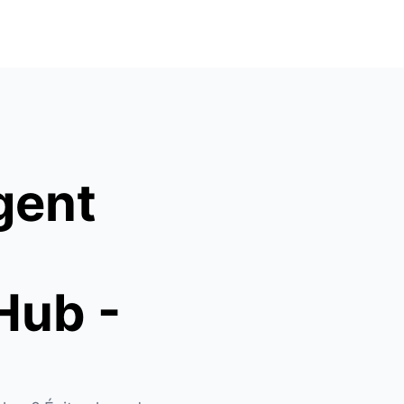
gent
Hub -