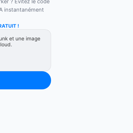
er ? Évitez le code 
A instantanément 
RATUIT !