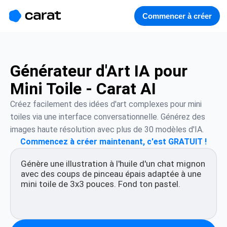
홈
미니에이전트
무료 이미지
모델
생성
소개
Commencer à créer
Générateur d'Art IA pour
Mini Toile - Carat AI
Créez facilement des idées d'art complexes pour mini 
toiles via une interface conversationnelle. Générez des 
images haute résolution avec plus de 30 modèles d'IA.
Commencez à créer maintenant, c'est GRATUIT !