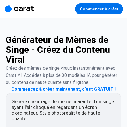
홈
미니에이전트
무료 이미지
모델
생성
소개
Commencer à créer
Générateur de Mèmes de
Singe - Créez du Contenu
Viral
Créez des mèmes de singe viraux instantanément avec 
Carat AI. Accédez à plus de 30 modèles IA pour générer 
du contenu de haute qualité sans filigrane.
Commencez à créer maintenant, c'est GRATUIT !