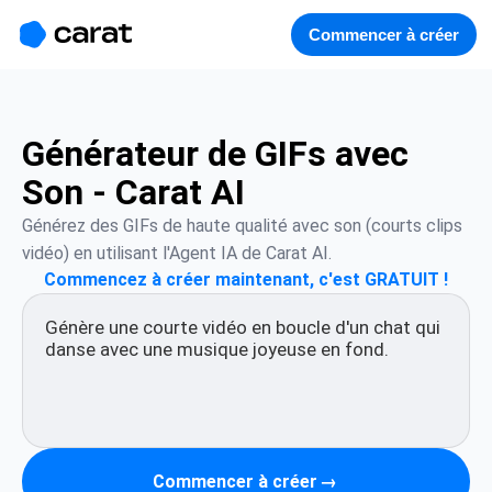
홈
미니에이전트
무료 이미지
모델
생성
소개
Commencer à créer
Générateur de GIFs avec
Son - Carat AI
Générez des GIFs de haute qualité avec son (courts clips 
vidéo) en utilisant l'Agent IA de Carat AI.
Commencez à créer maintenant, c'est GRATUIT !
Commencer à créer
→