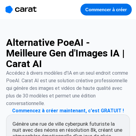
홈
미니에이전트
무료 이미지
모델
생성
소개
Commencer à créer
Alternative PoeAI -
Meilleure Gen d'Images IA |
Carat AI
Accédez à divers modèles d'IA en un seul endroit comme 
PoeAI. Carat AI est une solution créative professionnelle 
qui génère des images et vidéos de haute qualité avec 
plus de 30 modèles et permet une édition 
conversationnelle.
Commencez à créer maintenant, c'est GRATUIT !