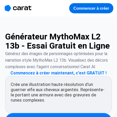
홈
미니에이전트
무료 이미지
모델
생성
소개
Commencer à créer
Générateur MythoMax L2
13b - Essai Gratuit en Ligne
Générez des images de personnages optimisées pour la 
narration style MythoMax L2 13b. Visualisez des décors 
complexes avec l'agent conversationnel Carat AI.
Commencez à créer maintenant, c'est GRATUIT !