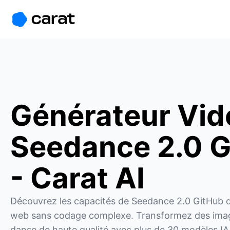
홈
미니에이전트
무료 이미지
모델
생성
소개
Générateur Vid
Seedance 2.0 
- Carat AI
Découvrez les capacités de Seedance 2.0 GitHub di
web sans codage complexe. Transformez des imag
danse de haute qualité avec plus de 30 modèles IA