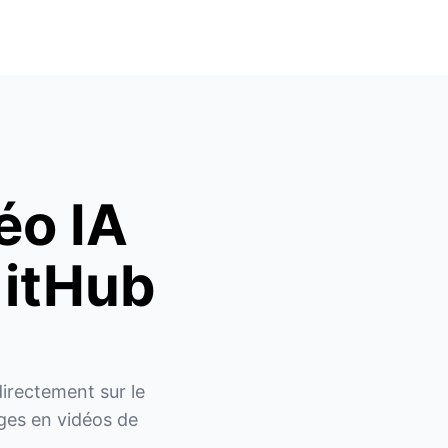
éo IA
GitHub
rectement sur le 
es en vidéos de 
.