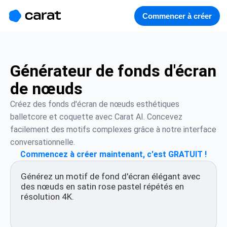
홈
미니에이전트
무료 이미지
모델
생성
소개
Commencer à créer
Générateur de fonds d'écran
de nœuds
Créez des fonds d'écran de nœuds esthétiques 
balletcore et coquette avec Carat AI. Concevez 
facilement des motifs complexes grâce à notre interface 
conversationnelle.
Commencez à créer maintenant, c'est GRATUIT !