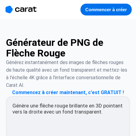
홈
미니에이전트
무료 이미지
모델
생성
소개
Commencer à créer
Générateur de PNG de
Flèche Rouge
Générez instantanément des images de flèches rouges 
de haute qualité avec un fond transparent et mettez-les 
à l'échelle 4K grâce à l'interface conversationnelle de 
Carat AI.
Commencez à créer maintenant, c'est GRATUIT !