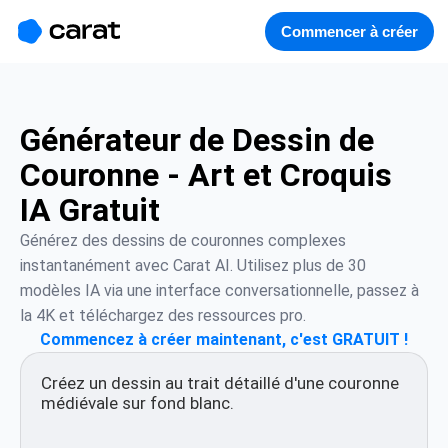
홈
미니에이전트
무료 이미지
모델
생성
소개
Commencer à créer
Générateur de Dessin de
Couronne - Art et Croquis
IA Gratuit
Générez des dessins de couronnes complexes 
instantanément avec Carat AI. Utilisez plus de 30 
modèles IA via une interface conversationnelle, passez à 
la 4K et téléchargez des ressources pro.
Commencez à créer maintenant, c'est GRATUIT !